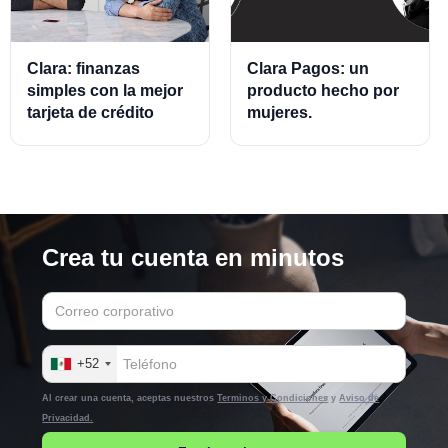
Clara: finanzas
Clara Pagos: un
simples con la mejor
producto hecho por
tarjeta de crédito
mujeres.
empresarial.
Crea tu cuenta en minutos
+52
Al crear una cuenta, aceptas nuestros
Terminos y Condiciones
y
Aviso de
Privacidad.