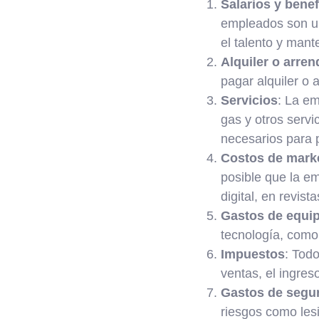
Salarios y bene
empleados son un
el talento y mant
Alquiler o arre
pagar alquiler o 
Servicios
: La em
gas y otros serv
necesarios para p
Costos de marke
posible que la em
digital, en revist
Gastos de equip
tecnología, como
Impuestos
: Tod
ventas, el ingres
Gastos de segu
riesgos como lesi