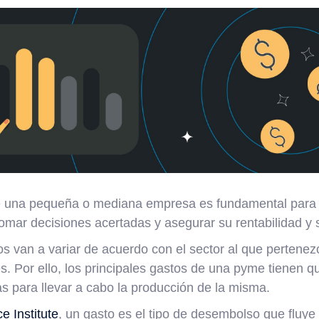
e una pequeña o mediana empresa es fundamental para
tomar decisiones acertadas y asegurar su rentabilidad y s
s van a variar de acuerdo con el sector al que pertenez
s. Por ello, los principales gastos de una pyme tienen q
s para llevar a cabo la producción de la misma.
e Institute
, un gasto es el tipo de desembolso que fluye