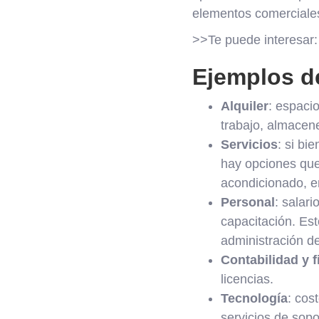
elementos comerciale
>>Te puede interesar
Ejemplos d
Alquiler
: espacio
trabajo, almacen
Servicios
: si bi
hay opciones que
acondicionado, e
Personal
: salar
capacitación. Es
administración d
Contabilidad y 
licencias.
Tecnología
: cos
servicios de sopor