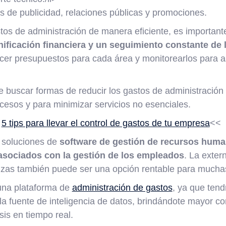
os de publicidad, relaciones públicas y promociones.
stos de administración de manera eficiente, es importan
ificación financiera y un seguimiento constante de 
cer presupuestos para cada área y monitorearlos para 
 buscar formas de reducir los gastos de administración 
cesos y para minimizar servicios no esenciales.
:
5 tips para llevar el control de gastos de tu empresa
<<
 soluciones de
software de gestión de recursos huma
asociados con la gestión de los empleados
. La exter
anzas también puede ser una opción rentable para much
una plataforma de
administración de gastos
, ya que tend
a fuente de inteligencia de datos, brindándote mayor con
sis en tiempo real.