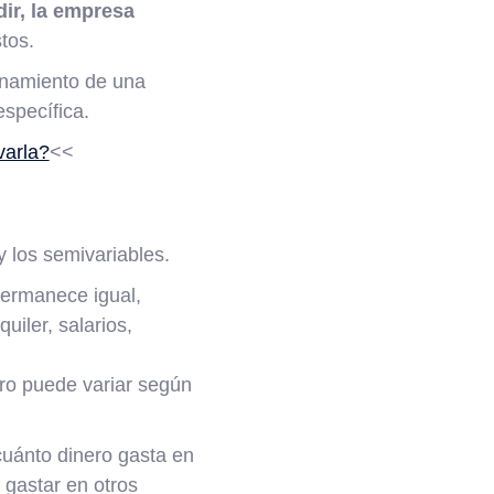
dir, la empresa
tos.
ionamiento de una
specífica.
varla?
<<
y los semivariables.
permanece igual,
uiler, salarios,
ro puede variar según
cuánto dinero gasta en
 gastar en otros