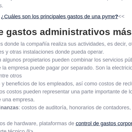
s.
:
¿Cuáles son los principales gastos de una pyme
?
<<
e gastos administrativos má
s donde la compañía realiza sus actividades, es decir, o
es y otras instalaciones donde pueda operar.
en algunos propietarios pueden combinar los servicios públ
 la empresa puede pagar por separado. Son la electricid
ntre otros
io y beneficios de los empleados, así como costos de rec
tos costos pueden representar una parte importante de l
e una empresa.
finanzas
: costos de auditoría, honorarios de contadores,
tos de hardware, plataformas de
control de gastos corpo
te técnico./li>