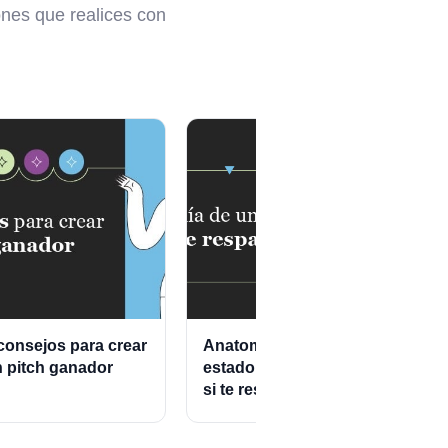
nes que realices con
consejos para crear
Anatomía de un
¿Po
 pitch ganador
estado de cuenta que
gan
si te respalda
em
au
dec