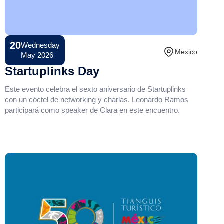
20
Wednesday
Conference
Mexico
May 2026
Startuplinks Day
Este evento celebra el sexto aniversario de Startuplinks
con un cóctel de networking y charlas. Leonardo Ramos
participará como speaker de Clara en este encuentro.