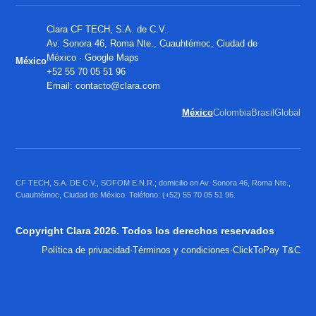
Clara CF TECH, S.A. de C.V.
Av. Sonora 46, Roma Nte., Cuauhtémoc, Ciudad de
México ·
Google Maps
México
+52 55 70 05 51 96
Email:
contacto@clara.com
México
Colombia
Brasil
Global
CF TECH, S.A. DE C.V., SOFOM E.N.R.; domicilio en Av. Sonora 46, Roma Nte.,
Cuauhtémoc, Ciudad de México. Teléfono: (+52) 55 70 05 51 96.
Copyright Clara 2026. Todos los derechos reservados
·
·
Política de privacidad
Términos y condiciones
ClickToPay T&C