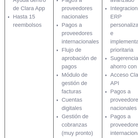
Ayuda dentro
Pagos a
avanzado
de Clara App
proveedores
Integracio
Hasta 15
nacionales
ERP
reembolsos
Pagos a
personaliz
proveedores
e
internacionales
implementa
Flujo de
prioritaria
aprobación de
Sugerencia
pagos
ahorro con
Módulo de
Acceso Cla
gestión de
API
facturas
Pagos a
Cuentas
proveedor
digitales
nacionales
Gestión de
Pagos a
cobranzas
proveedor
(muy pronto)
internacion