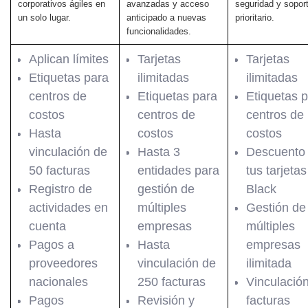
corporativos ágiles en
avanzadas y acceso
seguridad y sopor
un solo lugar.
anticipado a nuevas
prioritario.
funcionalidades.
Aplican límites
Tarjetas
Tarjetas
Etiquetas para
ilimitadas
ilimitadas
centros de
Etiquetas para
Etiquetas 
costos
centros de
centros de
Hasta
costos
costos
vinculación de
Hasta 3
Descuento
50 facturas
entidades para
tus tarjetas
Registro de
gestión de
Black
actividades en
múltiples
Gestión de
cuenta
empresas
múltiples
Pagos a
Hasta
empresas
proveedores
vinculación de
ilimitada
nacionales
250 facturas
Vinculació
Pagos
Revisión y
facturas