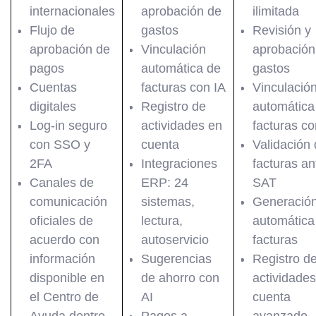
internacionales
aprobación de
ilimitada
Flujo de
gastos
Revisión y
aprobación de
Vinculación
aprobación
pagos
automática de
gastos
Cuentas
facturas con IA
Vinculació
digitales
Registro de
automática
Log-in seguro
actividades en
facturas co
con SSO y
cuenta
Validación
2FA
Integraciones
facturas an
Canales de
ERP: 24
SAT
comunicación
sistemas,
Generació
oficiales de
lectura,
automática
acuerdo con
autoservicio
facturas
información
Sugerencias
Registro d
disponible en
de ahorro con
actividade
el Centro de
AI
cuenta