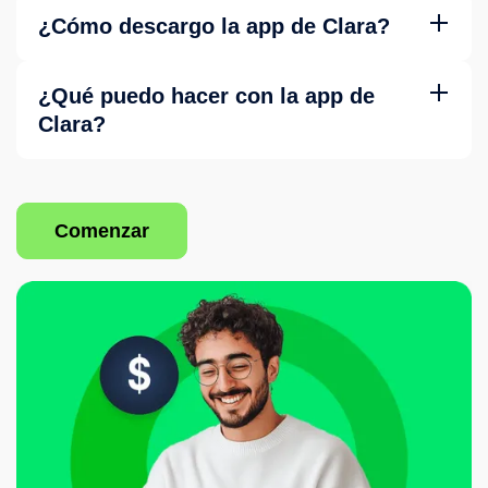
¿Cómo descargo la app de Clara?
Disponible en App Store (iOS) y Google Play (Android).
Busca 'Clara' y descárgala gratis.
¿Qué puedo hacer con la app de
Clara?
Gestionar tarjetas, aprobar transacciones, ver gastos en
tiempo real, subir comprobantes y configurar notificaciones.
Comenzar