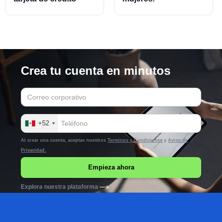
empresarial.
Crea tu cuenta en minutos
+52
Al crear una cuenta, aceptas nuestros
Terminos y Condiciones
y
Aviso de
Privacidad.
Explora nuestra plataforma