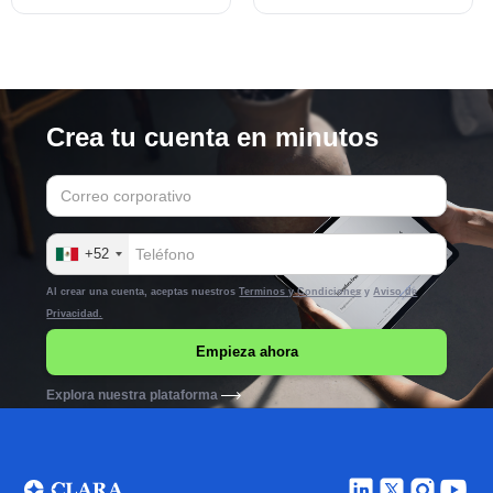
empresarial.
Crea tu cuenta en minutos
+52
Al crear una cuenta, aceptas nuestros
Terminos y Condiciones
y
Aviso de
Privacidad.
Explora nuestra plataforma