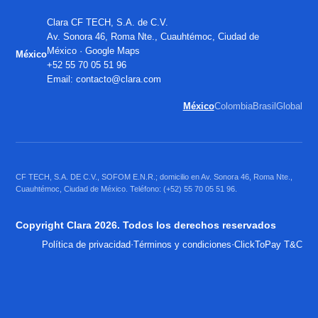
Clara CF TECH, S.A. de C.V.
Av. Sonora 46, Roma Nte., Cuauhtémoc, Ciudad de
México ·
Google Maps
México
+52 55 70 05 51 96
Email:
contacto@clara.com
México
Colombia
Brasil
Global
CF TECH, S.A. DE C.V., SOFOM E.N.R.; domicilio en Av. Sonora 46, Roma Nte.,
Cuauhtémoc, Ciudad de México. Teléfono: (+52) 55 70 05 51 96.
Copyright Clara 2026. Todos los derechos reservados
·
·
Política de privacidad
Términos y condiciones
ClickToPay T&C