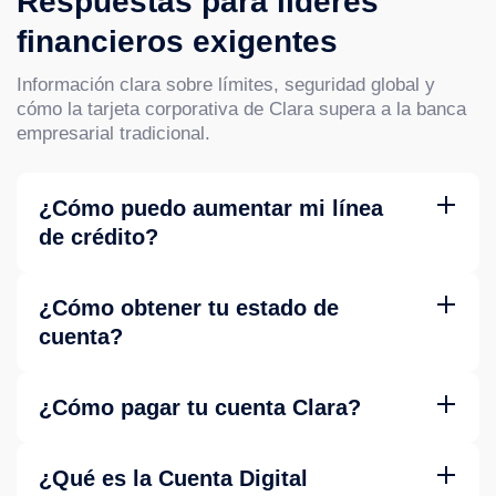
Respuestas para líderes
financieros exigentes
Información clara sobre límites, seguridad global y
cómo la tarjeta corporativa de Clara supera a la banca
empresarial tradicional.
¿Cómo puedo aumentar mi línea
de crédito?
Contacta a Clara para solicitar revisión de tu línea de
crédito basada en historial de uso y perfil de la empresa.
¿Cómo obtener tu estado de
cuenta?
En Empresa > Estados de Cuenta, filtra por fechas y
descarga en PDF. Disponible desde web, iOS y Android.
¿Cómo pagar tu cuenta Clara?
Dos opciones: Domiciliación (pago automático con CLABE)
o transferencia STP manual a la cuenta indicada en la
¿Qué es la Cuenta Digital
plataforma.