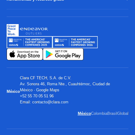
Clara CF TECH, S.A. de C.V.
Av. Sonora 46, Roma Nte., Cuauhtémoc, Ciudad de
México ·
Google Maps
México
+52 55 70 05 51 96
Email:
contacto@clara.com
México
Colombia
Brasil
Global