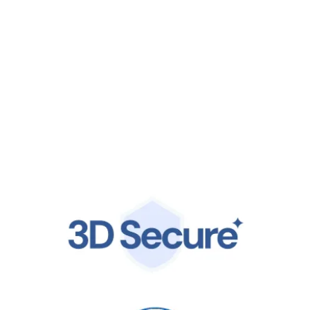
Seguridad de nivel empresarial
Cumplimos con los más altos estándares globales,
incluyendo ISO 27001 y PCI DSS 4.0. Tus datos financieros
están protegidos por la misma infraestructura de clase
mundial en la que confían líderes globales.