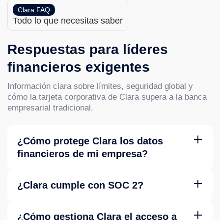
Clara FAQ
Todo lo que necesitas saber
Respuestas para líderes
financieros exigentes
Información clara sobre límites, seguridad global y
cómo la tarjeta corporativa de Clara supera a la banca
empresarial tradicional.
¿Cómo protege Clara los datos
financieros de mi empresa?
Clara usa cifrado de extremo a extremo (AES-256 en
reposo, TLS 1.3 en tránsito), tokenización de Mastercard
¿Clara cumple con SOC 2?
para datos de tarjeta, controles de acceso basados en
roles, 2FA obligatorio para operaciones sensibles, y SSO
Sí. Clara cuenta con certificación SOC 2 Type II, auditada
con los principales proveedores de identidad. Toda la
anualmente por un tercero independiente. Clara también
¿Cómo gestiona Clara el acceso a
infraestructura corre en proveedores de nube certificados