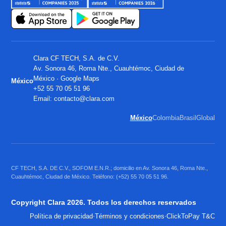
Clara CF TECH, S.A. de C.V.
Av. Sonora 46, Roma Nte., Cuauhtémoc, Ciudad de
México ·
Google Maps
México
+52 55 70 05 51 96
Email:
contacto@clara.com
México
Colombia
Brasil
Global
CF TECH, S.A. DE C.V., SOFOM E.N.R.; domicilio en Av. Sonora 46, Roma Nte.,
Cuauhtémoc, Ciudad de México. Teléfono: (+52) 55 70 05 51 96.
Copyright Clara 2026. Todos los derechos reservados
·
·
Política de privacidad
Términos y condiciones
ClickToPay T&C