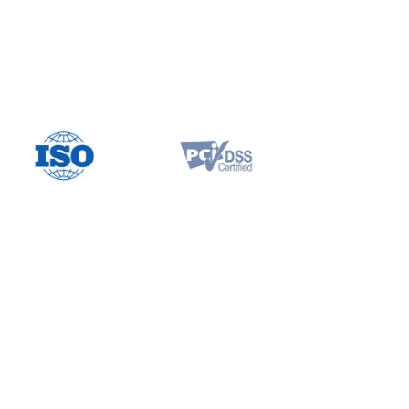
 padrões globais, incluindo ISO 27001 e PCI DSS 4.0.
stão protegidos pela mesma infraestrutura de classe
res globais.