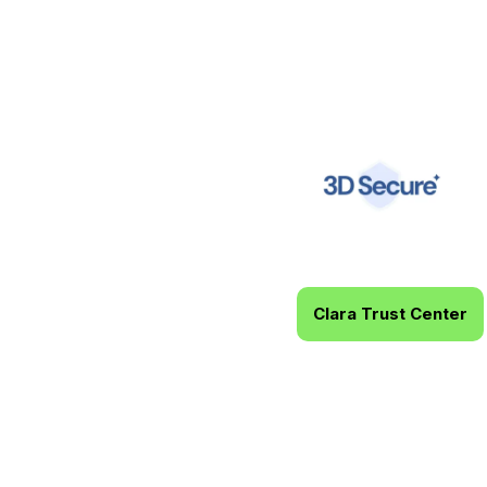
Atendemos aos mais altos
Seus dados financeiros e
mundial confiada por líde
Clara Trust Center