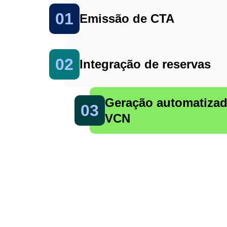
01
Emissão de CTA
02
Integração de reservas
Geração automatizad
03
VCN