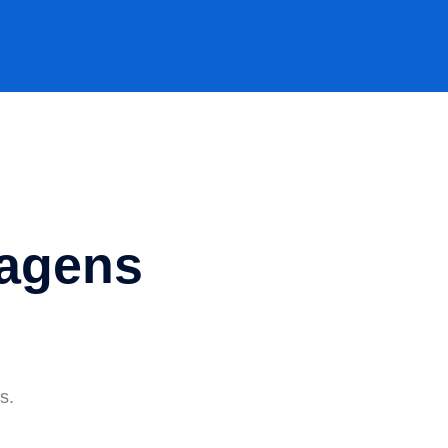
iagens
s.