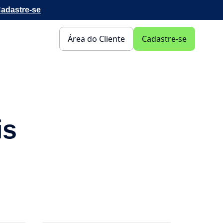
adastre-se
Área do Cliente
Cadastre-se
is