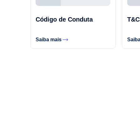
Código de Conduta
T&C
Saiba mais
Saib
Crie sua conta em
minutos