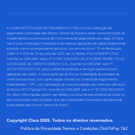
A CLARA INSTITUIÇÃO DE PAGAMENTO LTDA. é uma instituição de
pagamento autorizada pelo Banco Central do Brasil a atuar como emissora de
moeda eletrônica e emissora de instrumento de pagamento pós-pago. A Clara
não é uma instituição financeira e não realiza operações de crédito diretamente,
atuando como correspondente bancário, nos termos do art. 3º da Resolução
CMN nº 4.935 de 29 de julho de 2021, de: (i) Money Plus SCMEPP LTDA,
inscrita no CNPJ/MF sob o nº 11.581.339/0001-45; e (ii) BMP MONEY PLUS
SOCIEDADE DE CRÉDITO DIRETO S.A., inscrita no CNPJ/MF sob n°
34.337.707/0001-00, para a oferta de produtos e serviços que envolvam
operações de crédito. A Clara participa do Pix na modalidade de provedor de
conta transacional, com participação indireta no Sistema de Pagamentos
Instantâneos – SPI, com liquidação de suas transações por meio dos serviços
do Banco BTG Pactual SA, inscrito no CNPJ/MF sob o nº 30.306.294/0001-
45. Mais informações podem ser obtidas no canal de atendimento da Clara ou
das instituições mencionadas, que são instituições financeiras devidamente
autorizadas pelo Banco Central do Brasil.
Copyright Clara 2026. Todos os direitos reservados.
·
·
Política de Privacidade
Termos e Condições
ClickToPay T&C