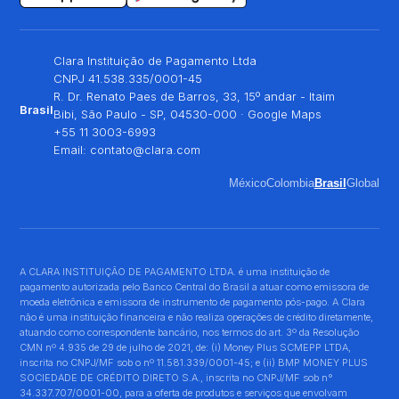
Clara Instituição de Pagamento Ltda
CNPJ 41.538.335/0001-45
R. Dr. Renato Paes de Barros, 33, 15º andar - Itaim
Brasil
Bibi, São Paulo - SP, 04530-000 ·
Google Maps
+55 11 3003-6993
Email:
contato@clara.com
México
Colombia
Brasil
Global
A CLARA INSTITUIÇÃO DE PAGAMENTO LTDA. é uma instituição de
pagamento autorizada pelo Banco Central do Brasil a atuar como emissora de
moeda eletrônica e emissora de instrumento de pagamento pós-pago. A Clara
não é uma instituição financeira e não realiza operações de crédito diretamente,
atuando como correspondente bancário, nos termos do art. 3º da Resolução
CMN nº 4.935 de 29 de julho de 2021, de: (i) Money Plus SCMEPP LTDA,
inscrita no CNPJ/MF sob o nº 11.581.339/0001-45; e (ii) BMP MONEY PLUS
SOCIEDADE DE CRÉDITO DIRETO S.A., inscrita no CNPJ/MF sob n°
34.337.707/0001-00, para a oferta de produtos e serviços que envolvam