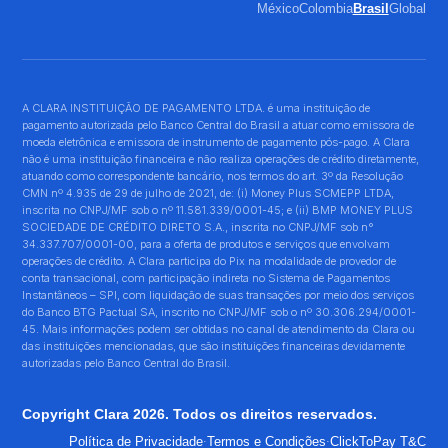
México
Colombia
Brasil
Global
A CLARA INSTITUIÇÃO DE PAGAMENTO LTDA. é uma instituição de
pagamento autorizada pelo Banco Central do Brasil a atuar como emissora de
moeda eletrônica e emissora de instrumento de pagamento pós-pago. A Clara
não é uma instituição financeira e não realiza operações de crédito diretamente,
atuando como correspondente bancário, nos termos do art. 3º da Resolução
CMN nº 4.935 de 29 de julho de 2021, de: (i) Money Plus SCMEPP LTDA,
inscrita no CNPJ/MF sob o nº 11.581.339/0001-45; e (ii) BMP MONEY PLUS
SOCIEDADE DE CRÉDITO DIRETO S.A., inscrita no CNPJ/MF sob n°
34.337.707/0001-00, para a oferta de produtos e serviços que envolvam
operações de crédito. A Clara participa do Pix na modalidade de provedor de
conta transacional, com participação indireta no Sistema de Pagamentos
Instantâneos – SPI, com liquidação de suas transações por meio dos serviços
do Banco BTG Pactual SA, inscrito no CNPJ/MF sob o nº 30.306.294/0001-
45. Mais informações podem ser obtidas no canal de atendimento da Clara ou
das instituições mencionadas, que são instituições financeiras devidamente
autorizadas pelo Banco Central do Brasil.
Copyright Clara 2026. Todos os direitos reservados.
·
·
Política de Privacidade
Termos e Condições
ClickToPay T&C