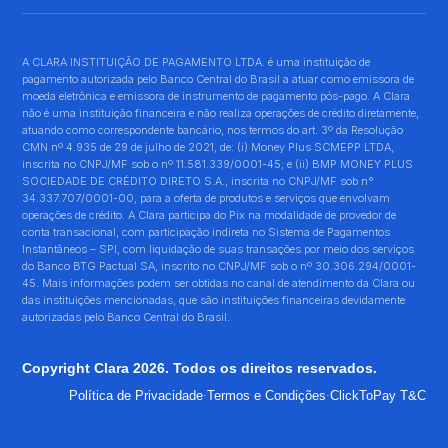
A CLARA INSTITUIÇÃO DE PAGAMENTO LTDA. é uma instituição de
pagamento autorizada pelo Banco Central do Brasil a atuar como emissora de
moeda eletrônica e emissora de instrumento de pagamento pós-pago. A Clara
não é uma instituição financeira e não realiza operações de crédito diretamente,
atuando como correspondente bancário, nos termos do art. 3º da Resolução
CMN nº 4.935 de 29 de julho de 2021, de: (i) Money Plus SCMEPP LTDA,
inscrita no CNPJ/MF sob o nº 11.581.339/0001-45; e (ii) BMP MONEY PLUS
SOCIEDADE DE CRÉDITO DIRETO S.A., inscrita no CNPJ/MF sob n°
34.337.707/0001-00, para a oferta de produtos e serviços que envolvam
operações de crédito. A Clara participa do Pix na modalidade de provedor de
conta transacional, com participação indireta no Sistema de Pagamentos
Instantâneos – SPI, com liquidação de suas transações por meio dos serviços
do Banco BTG Pactual SA, inscrito no CNPJ/MF sob o nº 30.306.294/0001-
45. Mais informações podem ser obtidas no canal de atendimento da Clara ou
das instituições mencionadas, que são instituições financeiras devidamente
autorizadas pelo Banco Central do Brasil.
Copyright Clara 2026. Todos os direitos reservados.
·
·
Política de Privacidade
Termos e Condições
ClickToPay T&C