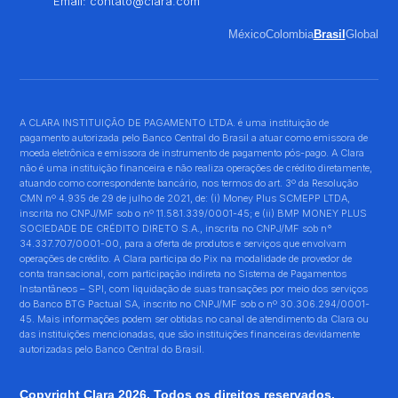
Email:
contato@clara.com
México
Colombia
Brasil
Global
A CLARA INSTITUIÇÃO DE PAGAMENTO LTDA. é uma instituição de
pagamento autorizada pelo Banco Central do Brasil a atuar como emissora de
moeda eletrônica e emissora de instrumento de pagamento pós-pago. A Clara
não é uma instituição financeira e não realiza operações de crédito diretamente,
atuando como correspondente bancário, nos termos do art. 3º da Resolução
CMN nº 4.935 de 29 de julho de 2021, de: (i) Money Plus SCMEPP LTDA,
inscrita no CNPJ/MF sob o nº 11.581.339/0001-45; e (ii) BMP MONEY PLUS
SOCIEDADE DE CRÉDITO DIRETO S.A., inscrita no CNPJ/MF sob n°
34.337.707/0001-00, para a oferta de produtos e serviços que envolvam
operações de crédito. A Clara participa do Pix na modalidade de provedor de
conta transacional, com participação indireta no Sistema de Pagamentos
Instantâneos – SPI, com liquidação de suas transações por meio dos serviços
do Banco BTG Pactual SA, inscrito no CNPJ/MF sob o nº 30.306.294/0001-
45. Mais informações podem ser obtidas no canal de atendimento da Clara ou
das instituições mencionadas, que são instituições financeiras devidamente
autorizadas pelo Banco Central do Brasil.
Copyright Clara 2026. Todos os direitos reservados.