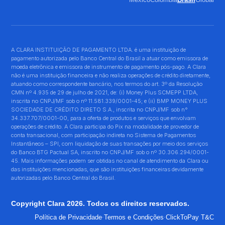
A CLARA INSTITUIÇÃO DE PAGAMENTO LTDA. é uma instituição de
pagamento autorizada pelo Banco Central do Brasil a atuar como emissora de
moeda eletrônica e emissora de instrumento de pagamento pós-pago. A Clara
não é uma instituição financeira e não realiza operações de crédito diretamente,
atuando como correspondente bancário, nos termos do art. 3º da Resolução
CMN nº 4.935 de 29 de julho de 2021, de: (i) Money Plus SCMEPP LTDA,
inscrita no CNPJ/MF sob o nº 11.581.339/0001-45; e (ii) BMP MONEY PLUS
SOCIEDADE DE CRÉDITO DIRETO S.A., inscrita no CNPJ/MF sob n°
34.337.707/0001-00, para a oferta de produtos e serviços que envolvam
operações de crédito. A Clara participa do Pix na modalidade de provedor de
conta transacional, com participação indireta no Sistema de Pagamentos
Instantâneos – SPI, com liquidação de suas transações por meio dos serviços
do Banco BTG Pactual SA, inscrito no CNPJ/MF sob o nº 30.306.294/0001-
45. Mais informações podem ser obtidas no canal de atendimento da Clara ou
das instituições mencionadas, que são instituições financeiras devidamente
autorizadas pelo Banco Central do Brasil.
Copyright Clara 2026. Todos os direitos reservados.
·
·
Política de Privacidade
Termos e Condições
ClickToPay T&C