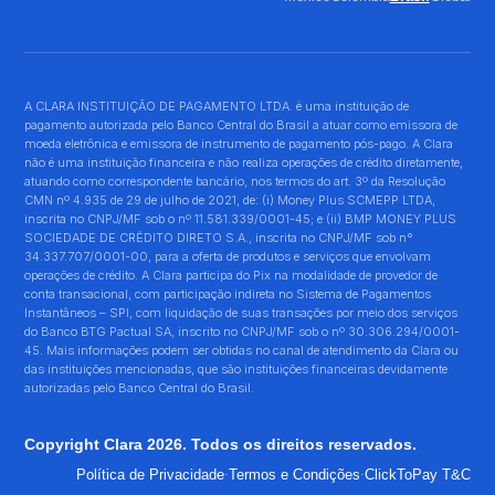
A CLARA INSTITUIÇÃO DE PAGAMENTO LTDA. é uma instituição de
pagamento autorizada pelo Banco Central do Brasil a atuar como emissora de
moeda eletrônica e emissora de instrumento de pagamento pós-pago. A Clara
não é uma instituição financeira e não realiza operações de crédito diretamente,
atuando como correspondente bancário, nos termos do art. 3º da Resolução
CMN nº 4.935 de 29 de julho de 2021, de: (i) Money Plus SCMEPP LTDA,
inscrita no CNPJ/MF sob o nº 11.581.339/0001-45; e (ii) BMP MONEY PLUS
SOCIEDADE DE CRÉDITO DIRETO S.A., inscrita no CNPJ/MF sob n°
34.337.707/0001-00, para a oferta de produtos e serviços que envolvam
operações de crédito. A Clara participa do Pix na modalidade de provedor de
conta transacional, com participação indireta no Sistema de Pagamentos
Instantâneos – SPI, com liquidação de suas transações por meio dos serviços
do Banco BTG Pactual SA, inscrito no CNPJ/MF sob o nº 30.306.294/0001-
45. Mais informações podem ser obtidas no canal de atendimento da Clara ou
das instituições mencionadas, que são instituições financeiras devidamente
autorizadas pelo Banco Central do Brasil.
Copyright Clara 2026. Todos os direitos reservados.
·
·
Política de Privacidade
Termos e Condições
ClickToPay T&C