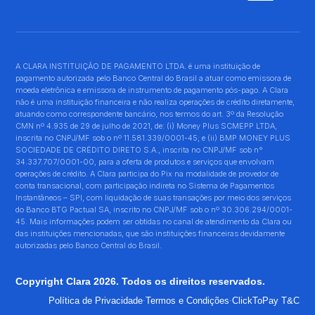
A CLARA INSTITUIÇÃO DE PAGAMENTO LTDA. é uma instituição de
pagamento autorizada pelo Banco Central do Brasil a atuar como emissora de
moeda eletrônica e emissora de instrumento de pagamento pós-pago. A Clara
não é uma instituição financeira e não realiza operações de crédito diretamente,
atuando como correspondente bancário, nos termos do art. 3º da Resolução
CMN nº 4.935 de 29 de julho de 2021, de: (i) Money Plus SCMEPP LTDA,
inscrita no CNPJ/MF sob o nº 11.581.339/0001-45; e (ii) BMP MONEY PLUS
SOCIEDADE DE CRÉDITO DIRETO S.A., inscrita no CNPJ/MF sob n°
34.337.707/0001-00, para a oferta de produtos e serviços que envolvam
operações de crédito. A Clara participa do Pix na modalidade de provedor de
conta transacional, com participação indireta no Sistema de Pagamentos
Instantâneos – SPI, com liquidação de suas transações por meio dos serviços
do Banco BTG Pactual SA, inscrito no CNPJ/MF sob o nº 30.306.294/0001-
45. Mais informações podem ser obtidas no canal de atendimento da Clara ou
das instituições mencionadas, que são instituições financeiras devidamente
autorizadas pelo Banco Central do Brasil.
Copyright Clara 2026. Todos os direitos reservados.
·
·
Política de Privacidade
Termos e Condições
ClickToPay T&C