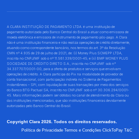
A CLARA INSTITUIÇÃO DE PAGAMENTO LTDA. é uma instituição de
pagamento autorizada pelo Banco Central do Brasil a atuar como emissora de
moeda eletrônica e emissora de instrumento de pagamento pós-pago. A Clara
não é uma instituição financeira e não realiza operações de crédito diretamente,
atuando como correspondente bancário, nos termos do art. 3º da Resolução
CMN nº 4.935 de 29 de julho de 2021, de: (i) Money Plus SCMEPP LTDA,
inscrita no CNPJ/MF sob o nº 11.581.339/0001-45; e (ii) BMP MONEY PLUS
SOCIEDADE DE CRÉDITO DIRETO S.A., inscrita no CNPJ/MF sob n°
34.337.707/0001-00, para a oferta de produtos e serviços que envolvam
operações de crédito. A Clara participa do Pix na modalidade de provedor de
conta transacional, com participação indireta no Sistema de Pagamentos
Instantâneos – SPI, com liquidação de suas transações por meio dos serviços
do Banco BTG Pactual SA, inscrito no CNPJ/MF sob o nº 30.306.294/0001-
45. Mais informações podem ser obtidas no canal de atendimento da Clara ou
das instituições mencionadas, que são instituições financeiras devidamente
autorizadas pelo Banco Central do Brasil.
Copyright Clara 2026. Todos os direitos reservados.
·
·
Política de Privacidade
Termos e Condições
ClickToPay T&C