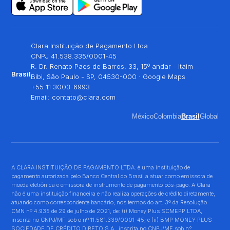
Clara Instituição de Pagamento Ltda
CNPJ 41.538.335/0001-45
R. Dr. Renato Paes de Barros, 33, 15º andar - Itaim
Brasil
Bibi, São Paulo - SP, 04530-000 ·
Google Maps
+55 11 3003-6993
Email:
contato@clara.com
México
Colombia
Brasil
Global
A CLARA INSTITUIÇÃO DE PAGAMENTO LTDA. é uma instituição de
pagamento autorizada pelo Banco Central do Brasil a atuar como emissora de
moeda eletrônica e emissora de instrumento de pagamento pós-pago. A Clara
não é uma instituição financeira e não realiza operações de crédito diretamente,
atuando como correspondente bancário, nos termos do art. 3º da Resolução
CMN nº 4.935 de 29 de julho de 2021, de: (i) Money Plus SCMEPP LTDA,
inscrita no CNPJ/MF sob o nº 11.581.339/0001-45; e (ii) BMP MONEY PLUS
SOCIEDADE DE CRÉDITO DIRETO S.A., inscrita no CNPJ/MF sob n°