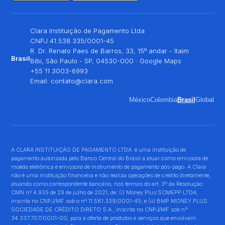
Clara Instituição de Pagamento Ltda
CNPJ 41.538.335/0001-45
R. Dr. Renato Paes de Barros, 33, 15º andar - Itaim
Brasil
Bibi, São Paulo - SP, 04530-000 ·
Google Maps
+55 11 3003-6993
Email:
contato@clara.com
México
Colombia
Brasil
Global
A CLARA INSTITUIÇÃO DE PAGAMENTO LTDA. é uma instituição de
pagamento autorizada pelo Banco Central do Brasil a atuar como emissora de
moeda eletrônica e emissora de instrumento de pagamento pós-pago. A Clara
não é uma instituição financeira e não realiza operações de crédito diretamente,
atuando como correspondente bancário, nos termos do art. 3º da Resolução
CMN nº 4.935 de 29 de julho de 2021, de: (i) Money Plus SCMEPP LTDA,
inscrita no CNPJ/MF sob o nº 11.581.339/0001-45; e (ii) BMP MONEY PLUS
SOCIEDADE DE CRÉDITO DIRETO S.A., inscrita no CNPJ/MF sob n°
34.337.707/0001-00, para a oferta de produtos e serviços que envolvam