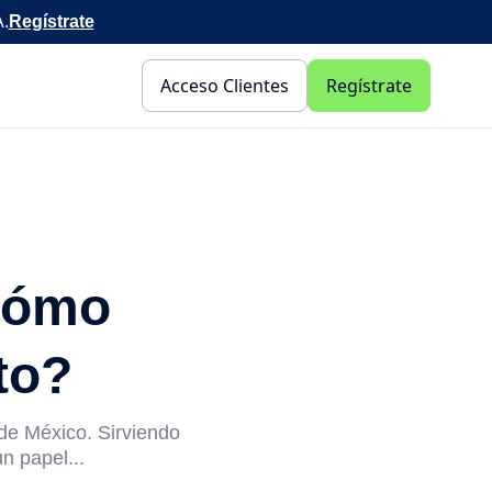
A.
Regístrate
Acceso Clientes
Regístrate
cómo
to?
de México. Sirviendo
 papel...