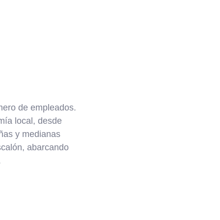
úmero de empleados.
ía local, desde
eñas y medianas
scalón, abarcando
.