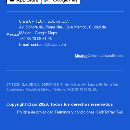
Clara CF TECH, S.A. de C.V.
Av. Sonora 46, Roma Nte., Cuauhtémoc, Ciudad de
México ·
Google Maps
México
+52 55 70 05 51 96
Email:
contacto@clara.com
México
Colombia
Brasil
Global
CF TECH, S.A. DE C.V., SOFOM E.N.R.; domicilio en Av. Sonora 46, Roma Nte.,
Cuauhtémoc, Ciudad de México. Teléfono: (+52) 55 70 05 51 96.
Copyright Clara 2026. Todos los derechos reservados
·
·
Política de privacidad
Términos y condiciones
ClickToPay T&C