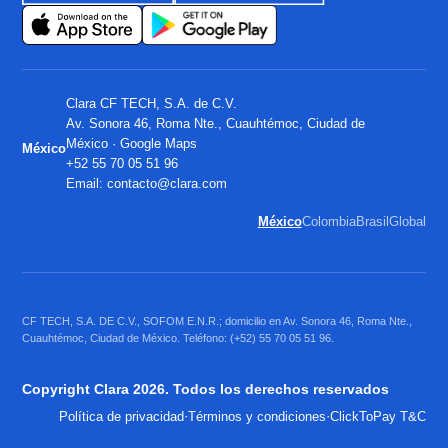
Clara CF TECH, S.A. de C.V.
Av. Sonora 46, Roma Nte., Cuauhtémoc, Ciudad de
México ·
Google Maps
México
+52 55 70 05 51 96
Email:
contacto@clara.com
México
Colombia
Brasil
Global
CF TECH, S.A. DE C.V., SOFOM E.N.R.; domicilio en Av. Sonora 46, Roma Nte.,
Cuauhtémoc, Ciudad de México. Teléfono: (+52) 55 70 05 51 96.
Copyright Clara 2026. Todos los derechos reservados
·
·
Política de privacidad
Términos y condiciones
ClickToPay T&C