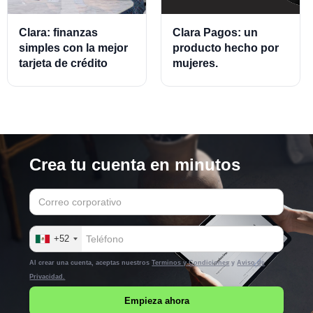
Clara: finanzas
Clara Pagos: un
simples con la mejor
producto hecho por
tarjeta de crédito
mujeres.
empresarial.
Crea tu cuenta en minutos
+52
Al crear una cuenta, aceptas nuestros
Terminos y Condiciones
y
Aviso de
Privacidad.