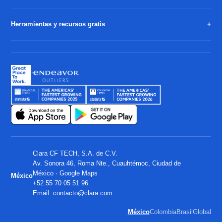
Herramientas y recursos gratis
Clara CF TECH, S.A. de C.V.
Av. Sonora 46, Roma Nte., Cuauhtémoc, Ciudad de
México ·
Google Maps
México
+52 55 70 05 51 96
Email:
contacto@clara.com
México
Colombia
Brasil
Global