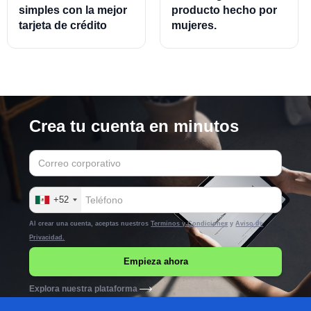
simples con la mejor
producto hecho por
tarjeta de crédito
mujeres.
empresarial.
Crea tu cuenta en minutos
+52
Al crear una cuenta, aceptas nuestros
Terminos y Condiciones
y
Aviso de
Privacidad.
Explora nuestra plataforma