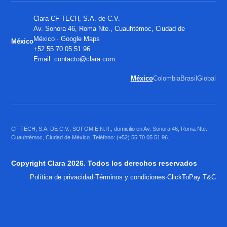
Clara CF TECH, S.A. de C.V.
Av. Sonora 46, Roma Nte., Cuauhtémoc, Ciudad de
México ·
Google Maps
México
+52 55 70 05 51 96
Email:
contacto@clara.com
México
Colombia
Brasil
Global
CF TECH, S.A. DE C.V., SOFOM E.N.R.; domicilio en Av. Sonora 46, Roma Nte.,
Cuauhtémoc, Ciudad de México. Teléfono: (+52) 55 70 05 51 96.
Copyright Clara 2026. Todos los derechos reservados
·
·
Política de privacidad
Términos y condiciones
ClickToPay T&C