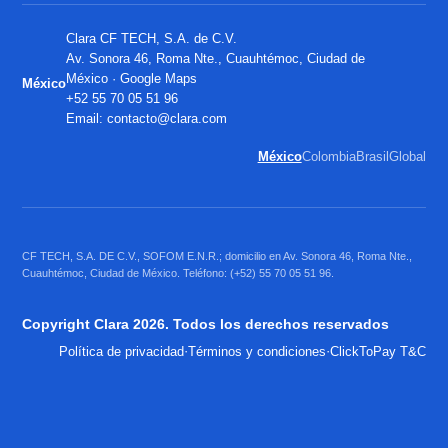
Clara CF TECH, S.A. de C.V.
Av. Sonora 46, Roma Nte., Cuauhtémoc, Ciudad de
México ·
Google Maps
México
+52 55 70 05 51 96
Email:
contacto@clara.com
México
Colombia
Brasil
Global
CF TECH, S.A. DE C.V., SOFOM E.N.R.; domicilio en Av. Sonora 46, Roma Nte.,
Cuauhtémoc, Ciudad de México. Teléfono: (+52) 55 70 05 51 96.
Copyright Clara 2026. Todos los derechos reservados
·
·
Política de privacidad
Términos y condiciones
ClickToPay T&C