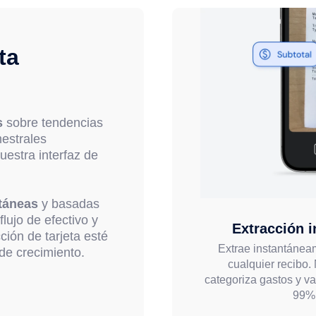
ta
s
sobre tendencias
mestrales
uestra interfaz de
táneas
y basadas
flujo de efectivo y
Extracción i
ión de tarjeta esté
Extrae instantánea
 de crecimiento.
cualquier recibo. 
categoriza gastos y va
99% 