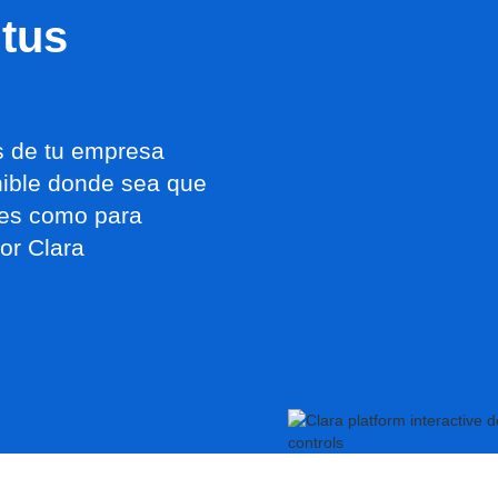
 tus
os de tu empresa
nible donde sea que
res como para
or Clara