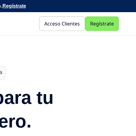
A.
Regístrate
Acceso Clientes
Regístrate
a
para tu
ero.