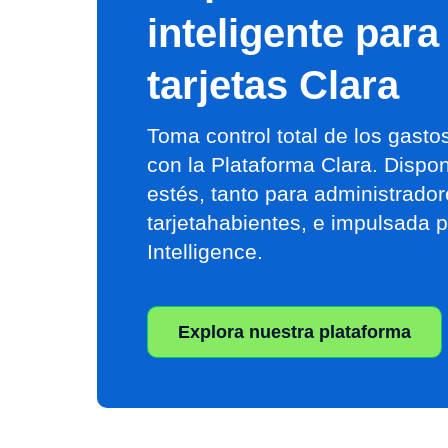
inteligente para
tarjetas Clara
Toma control total de los gast
con la Plataforma Clara. Dispo
estés, tanto para administrado
tarjetahabientes, e impulsada p
Intelligence.
Explora nuestra plataforma