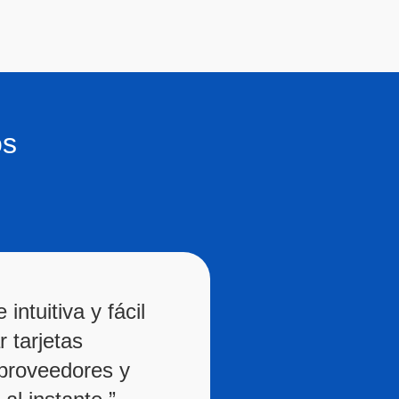
os
intuitiva y fácil
r tarjetas
r proveedores y