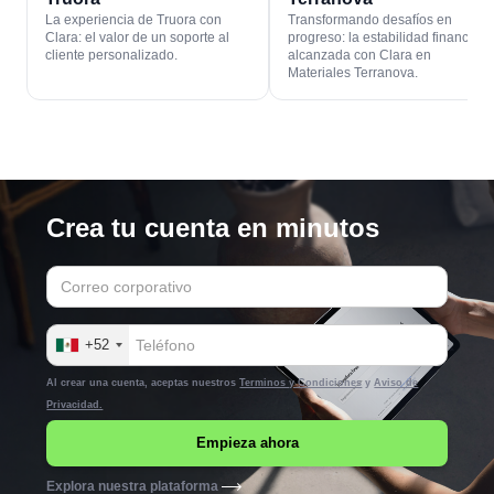
La experiencia de Truora con
Transformando desafíos en
Clara: el valor de un soporte al
progreso: la estabilidad financiera
cliente personalizado.
alcanzada con Clara en
Materiales Terranova.
Crea tu cuenta en minutos
+52
Al crear una cuenta, aceptas nuestros
Terminos y Condiciones
y
Aviso de
Privacidad.
Explora nuestra plataforma