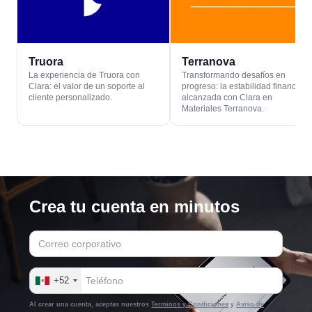
Truora
Terranova
La experiencia de Truora con
Transformando desafíos en
Clara: el valor de un soporte al
progreso: la estabilidad financiera
cliente personalizado.
alcanzada con Clara en
Materiales Terranova.
Crea tu cuenta en minutos
+52
Al crear una cuenta, aceptas nuestros
Terminos y Condiciones
y
Aviso de