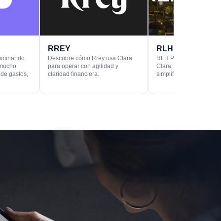
RREY
RLH Properties
liminando
Descubre cómo Rrëy usa Clara
RLH Properties encuent
 mucho
para operar con agilidad y
Clara, la mejor forma p
 de gastos,
claridad financiera.
simplificar sus finanzas.