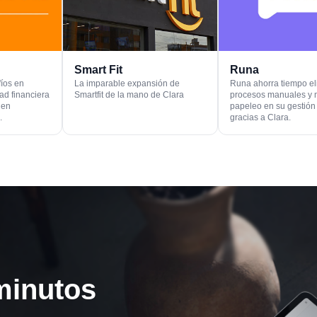
Smart Fit
Runa
íos en
La imparable expansión de
Runa ahorra tiempo e
dad financiera
Smartfit de la mano de Clara
procesos manuales y
 en
papeleo en su gestión
.
gracias a Clara.
minutos