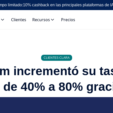
mpo limitado:
10% cashback en las principales plataformas de I
Clientes
Recursos
Precios
CLIENTES CLARA
 incrementó su ta
 de 40% a 80% graci