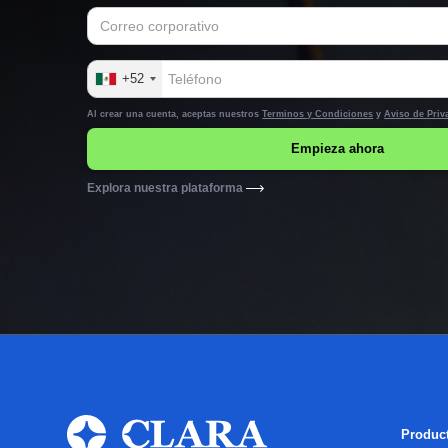
+52
Al crear una cuenta, aceptas nuestros
Terminos y Condiciones
y
Aviso de Priv
Explora nuestra plataforma
Produc