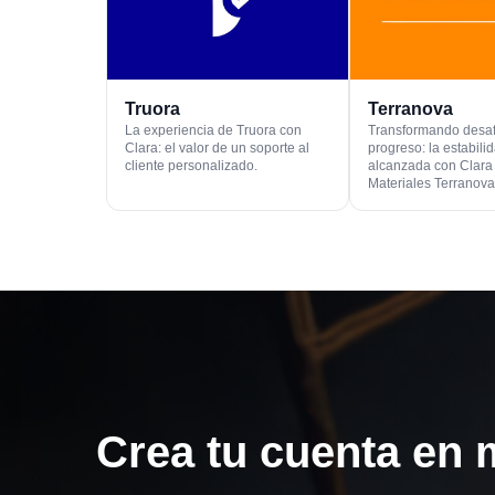
Truora
Terranova
La experiencia de Truora con
Transformando desaf
Clara: el valor de un soporte al
progreso: la estabili
cliente personalizado.
alcanzada con Clara
Materiales Terranova
Crea tu cuenta en 