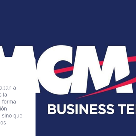
gaban a
 la
e forma
ión
o sino que
ros