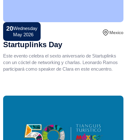
20
Wednesday
Conference
Mexico
May 2026
Startuplinks Day
Este evento celebra el sexto aniversario de Startuplinks
con un cóctel de networking y charlas. Leonardo Ramos
participará como speaker de Clara en este encuentro.