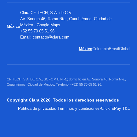
Clara CF TECH, S.A. de C.V.
Av. Sonora 46, Roma Nte., Cuauhtémoc, Ciudad de
México ·
Google Maps
México
+52 55 70 05 51 96
Email:
contacto@clara.com
México
Colombia
Brasil
Global
CF TECH, S.A. DE C.V., SOFOM E.N.R.; domicilio en Av. Sonora 46, Roma Nte.,
Cuauhtémoc, Ciudad de México. Teléfono: (+52) 55 70 05 51 96.
Copyright Clara 2026. Todos los derechos reservados
·
·
Política de privacidad
Términos y condiciones
ClickToPay T&C