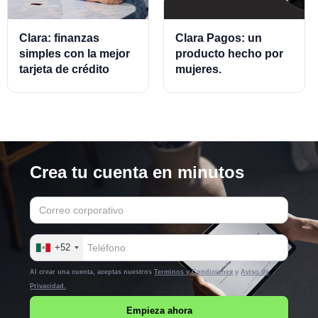
Clara: finanzas
Clara Pagos: un
simples con la mejor
producto hecho por
tarjeta de crédito
mujeres.
empresarial.
Crea tu cuenta en minutos
+52
Al crear una cuenta, aceptas nuestros
Terminos y Condiciones
y
Aviso de
Privacidad.