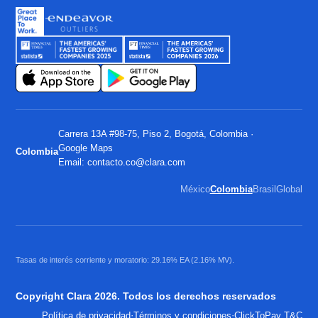
Carrera 13A #98-75, Piso 2, Bogotá, Colombia ·
Google Maps
Colombia
Email:
contacto.co@clara.com
México
Colombia
Brasil
Global
Tasas de interés corriente y moratorio: 29.16% EA (2.16% MV).
Copyright Clara 2026. Todos los derechos reservados
·
·
Política de privacidad
Términos y condiciones
ClickToPay T&C