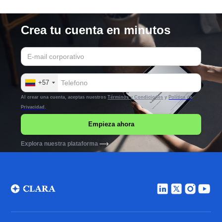
Crea tu cuenta en minutos
+57
Al crear una cuenta, aceptas nuestros
Términos y Condiciones
y
Política de
Privacidad
.
Explora nuestra plataforma