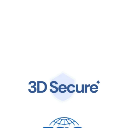
Seguridad de nivel empresarial
Cumplimos con los más altos estándares globales,
incluyendo ISO 27001 y PCI DSS 4.0. Tus datos financieros
están protegidos por la misma infraestructura de clase
mundial en la que confían líderes globales.