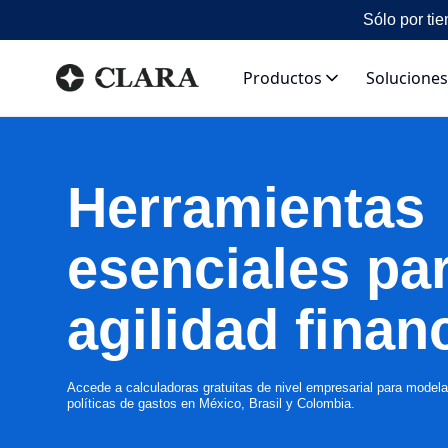
Sólo por tie
Productos
Soluciones
Herramientas
esenciales pa
agilidad finan
Accede a calculadoras gratuitas de nivel empresarial para model
políticas de gastos en México, Brasil y Colombia.