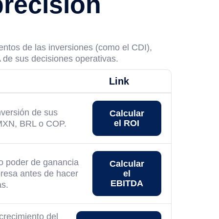
precisión
entos de las inversiones (como el CDI),
 de sus decisiones operativas.
Link
inversión de sus
Calcular
el ROI
 MXN, BRL o COP.
o poder de ganancia
Calcular
resa antes de hacer
el
EBITDA
as.
crecimiento del