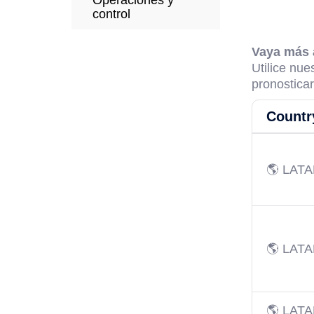
Operaciones y
control
Vaya más a
Utilice nue
pronostica
Countr
🌎 LAT
🌎 LAT
🌎 LAT