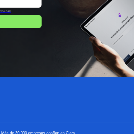
rivacidad
.
a. Más de 30.000 empresas confían en Clara.