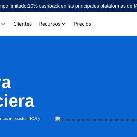
mpo limitado:
10% cashback en las principales plataformas de I
Clientes
Recursos
Precios
ra
ciera
ar tus impuestos, ROI y