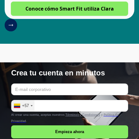
Conoce cómo Smart Fit utiliza Clara
Crea tu cuenta en minutos
+57
Al crear una cuenta, aceptas nuestros
Términos y Condiciones
y
Política de
Privacidad
.