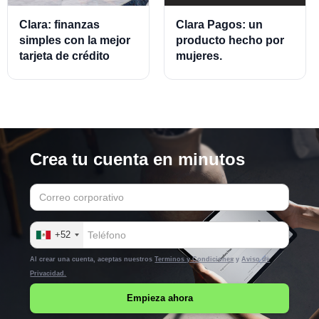
Clara: finanzas
Clara Pagos: un
simples con la mejor
producto hecho por
tarjeta de crédito
mujeres.
empresarial.
Crea tu cuenta en minutos
+52
Al crear una cuenta, aceptas nuestros
Terminos y Condiciones
y
Aviso de
Privacidad.