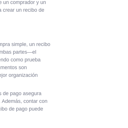
re un comprador y un
a crear un recibo de
mpra simple, un recibo
ambas partes—el
viendo como prueba
cumentos son
jor organización
os de pago asegura
o. Además, contar con
ecibo de pago puede