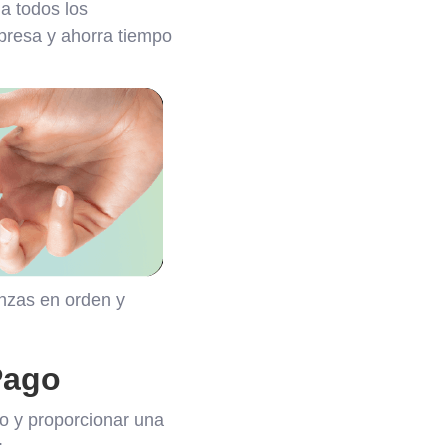
da todos los
mpresa y ahorra tiempo
nzas en orden y
Pago
do y proporcionar una
: