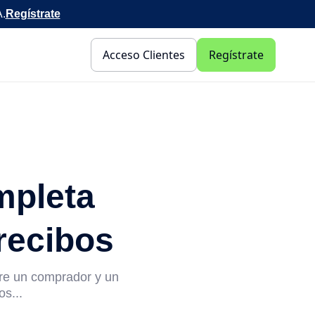
A.
Regístrate
Acceso Clientes
Regístrate
mpleta
 recibos
tre un comprador y un
os...