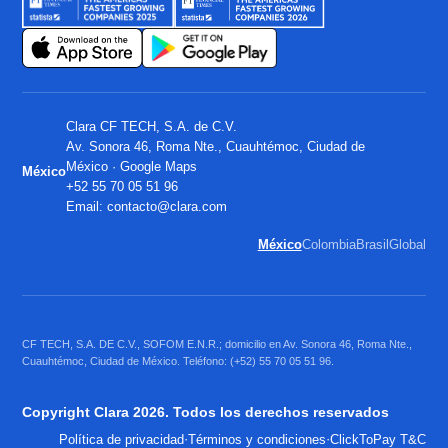
Clara CF TECH, S.A. de C.V.
Av. Sonora 46, Roma Nte., Cuauhtémoc, Ciudad de
México ·
Google Maps
México
+52 55 70 05 51 96
Email:
contacto@clara.com
México
Colombia
Brasil
Global
CF TECH, S.A. DE C.V., SOFOM E.N.R.; domicilio en Av. Sonora 46, Roma Nte.,
Cuauhtémoc, Ciudad de México. Teléfono: (+52) 55 70 05 51 96.
Copyright Clara 2026. Todos los derechos reservados
·
·
Política de privacidad
Términos y condiciones
ClickToPay T&C