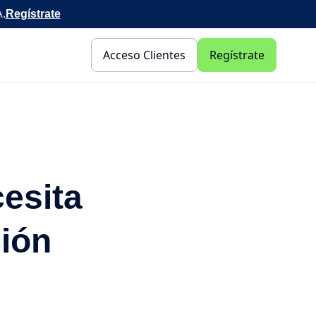
A.
Regístrate
Acceso Clientes
Regístrate
esita
ción