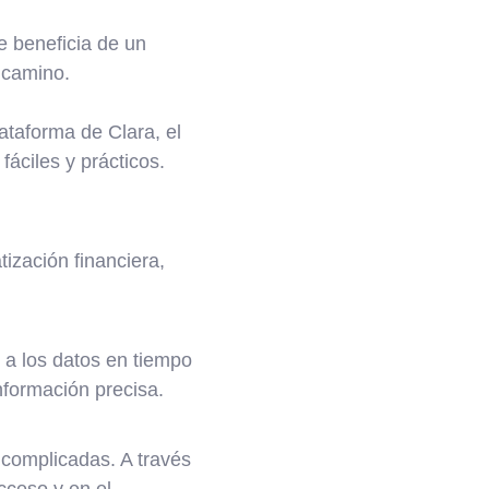
e beneficia de un
l camino.
lataforma de Clara, el
áciles y prácticos.
ización financiera,
 a los datos en tiempo
información precisa.
 complicadas. A través
cceso y en el