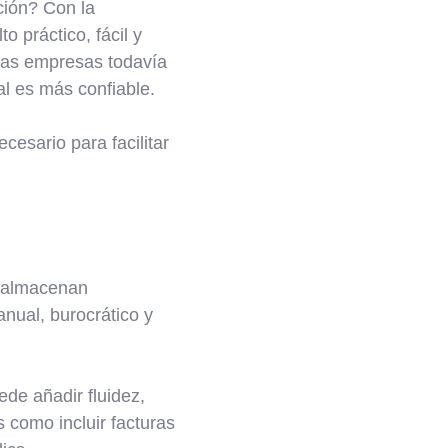
ción? Con la
o práctico, fácil y
chas empresas todavía
l es más confiable.
cesario para facilitar
e almacenan
nual, burocrático y
ede añadir fluidez,
s como incluir facturas