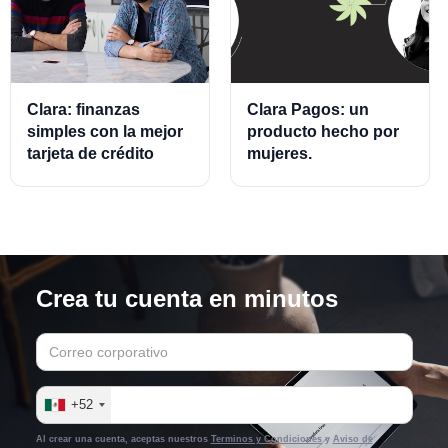
Clara: finanzas
Clara Pagos: un
simples con la mejor
producto hecho por
tarjeta de crédito
mujeres.
empresarial.
Crea tu cuenta en minutos
+52
Al crear una cuenta, aceptas nuestros
Terminos y Condiciones
y
Aviso de