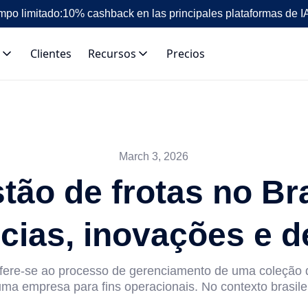
mpo limitado:
10% cashback en las principales plataformas de I
Clientes
Recursos
Precios
March 3, 2026
tão de frotas no Bra
cias, inovações e d
efere-se ao processo de gerenciamento de uma coleção d
uma empresa para fins operacionais. No contexto brasileir