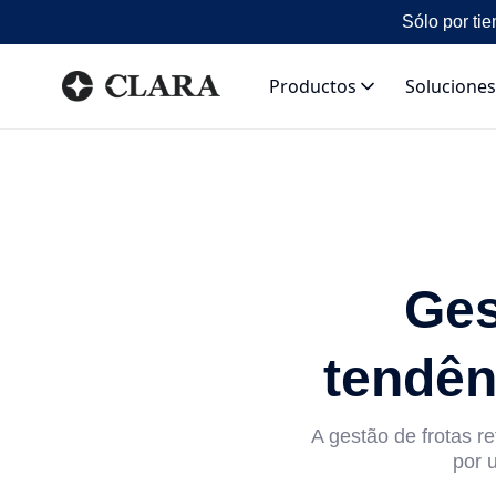
Sólo por tie
Productos
Soluciones
Ges
tendên
A gestão de frotas r
por 