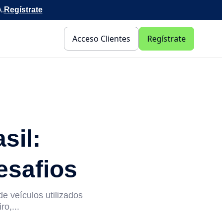
A.
Regístrate
Acceso Clientes
Regístrate
sil:
esafios
e veículos utilizados
o,...