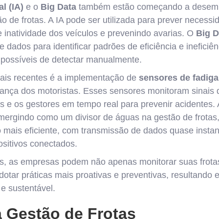
al (IA)
e o
Big Data
também estão começando a desemp
o de frotas. A IA pode ser utilizada para prever neces
 inatividade dos veículos e prevenindo avarias. O
Big D
dados para identificar padrões de eficiência e ineficiê
mpossíveis de detectar manualmente.
is recentes é a implementação de
sensores de fadiga
ança dos motoristas. Esses sensores monitoram sinais d
as e os gestores em tempo real para prevenir acidentes. 
ergindo como um divisor de águas na gestão de frotas,
mais eficiente, com transmissão de dados quase insta
sitivos conectados.
s, as empresas podem não apenas monitorar suas frota
otar práticas mais proativas e preventivas, resultand
 e sustentável.
a Gestão de Frotas