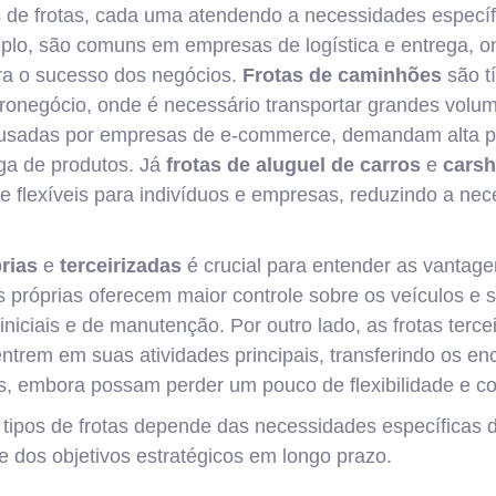
s de frotas, cada uma atendendo a necessidades específ
plo, são comuns em empresas de logística e entrega, on
ara o sucesso dos negócios.
Frotas de caminhões
são t
ronegócio, onde é necessário transportar grandes volu
 usadas por empresas de e-commerce, demandam alta p
ga de produtos. Já
frotas de aluguel de carros
e
carsh
e flexíveis para indivíduos e empresas, reduzindo a nec
rias
e
terceirizadas
é crucial para entender as vantag
 próprias oferecem maior controle sobre os veículos e s
niciais e de manutenção. Por outro lado, as frotas terc
trem em suas atividades principais, transferindo os e
os, embora possam perder um pouco de flexibilidade e co
 tipos de frotas depende das necessidades específicas
e dos objetivos estratégicos em longo prazo.