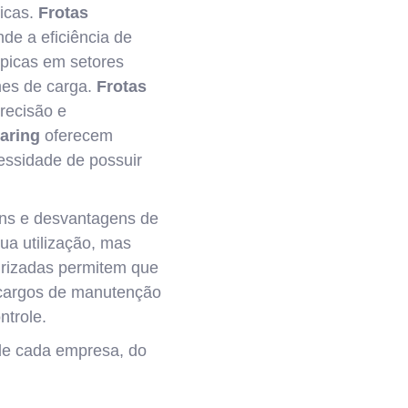
icas.
Frotas
de a eficiência de
ípicas em setores
mes de carga.
Frotas
recisão e
aring
oferecem
essidade de possuir
ens e desvantagens de
ua utilização, mas
eirizadas permitem que
ncargos de manutenção
ntrole.
 de cada empresa, do