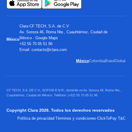
Clara CF TECH, S.A. de C.V.
Av. Sonora 46, Roma Nte., Cuauhtémoc, Ciudad de
México ·
Google Maps
México
+52 55 70 05 51 96
Email:
contacto@clara.com
México
Colombia
Brasil
Global
CF TECH, S.A. DE C.V., SOFOM E.N.R.; domicilio en Av. Sonora 46, Roma Nte.,
Cuauhtémoc, Ciudad de México. Teléfono: (+52) 55 70 05 51 96.
Copyright Clara 2026. Todos los derechos reservados
·
·
Política de privacidad
Términos y condiciones
ClickToPay T&C